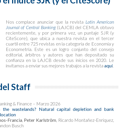
l índice SJR (y el CiteScore)
Nos complace anunciar que la revista
Latin American
Journal of Central Banking
(LAJCB) del CEMLA obtuvo
recientemente, y por primera vez, un puntaje SJR (y
CiteScore), que ubica a nuestra revista en el tercer
cuartil entre 725 revistas en la categoría de Economía y
Econometría. Este es un logro conjunto del consejo
editorial, árbitros y autores que han depositado su
confianza en la LAJCB desde sus inicios en 2020. Le
invitamos a enviar sus mejores trabajos a la revista
aquí
.
del Staff
Banking & Finance – Marzo 2026
n the wastelands? Natural capital depletion and bank
llocation
os-Francia
,
Peter Karlström
, Ricardo Montañez-Enríquez,
andon Busch