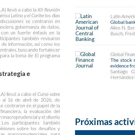
A) llevó a cabo la
XII Reunión
érica Latina y el Caribe
los días
Banking – Noviembre 2025
Latin Ameri
iscusiones se centraron en
can rhythm
Global bank
nanciera, gobernanza de datos,
tephen A. Karolyi, Matias Ossandon
Allen N. Ber
, con un fuerte énfasis en la
ca A. Roman
Busch, Fred
articipantes también revisaron
 de información, así como los
centrales, buscando fortalecer
re 2025
Global Fina
ra para la toma de El programa
itting and setting GHG targets:
The stock 
gets initiative
evidence fr
rdo Hernández-del-Valle
, Marco
Santiago G
strategia e
Hernández-
) llevó a cabo el
Curso sobre
 al 16 de abril de 2026, de
e centraron en el papel de la
financiera, la evaluación del
ón macroprudencial y el diseño
Próximas activ
 Los participantes también
piniones sobre los desafíos y
icas macroprudenciales para