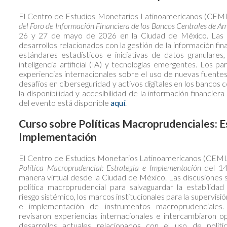
El Centro de Estudios Monetarios Latinoamericanos (CEML
del Foro de Información Financiera de los Bancos Centrales de Am
25
Latin American Journal of Central 
26 y 27 de mayo de 2026 en la Ciudad de México. Las d
Global banking with a Latin Ameri
desarrollos relacionados con la gestión de la información fi
as Ossandon
Allen N. Berger,
Peter Karlström
, S
estándares estadísticos e iniciativas de datos granulares
Busch, Freddy Pinzon-Puerto, Ralu
inteligencia artificial (IA) y tecnologías emergentes. Los p
experiencias internacionales sobre el uso de nuevas fuentes
desafíos en ciberseguridad y activos digitales en los bancos 
Global Finance Journal – Septiemb
la disponibilidad y accesibilidad de la información financie
G targets:
The stock market effects of comm
del evento está disponible
aquí
.
evidence from the science-based tar
le
, Marco
Santiago Guerrero-Escobar,
Gera
Curso sobre Políticas Macroprudenciales: E
Hernández-Vega
Implementación
El Centro de Estudios Monetarios Latinoamericanos (CEMLA
Política Macroprudencial: Estrategia e Implementación
del 14
manera virtual desde la Ciudad de México. Las discusiones s
política macroprudencial para salvaguardar la estabilidad 
riesgo sistémico, los marcos institucionales para la supervisi
e implementación de instrumentos macroprudenciales.
revisaron experiencias internacionales e intercambiaron o
desarrollos actuales relacionados con el uso de polít