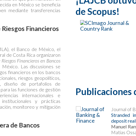
¡LAJCB obtuvo e
ecida en México se beneficia
de Scopus!
iben mediante transferencias
 Riesgos Financieros
LA), el Banco de México, el
ral de Costa Rica organizaron
e Riesgos Financieros en Bancos
 México. Las discusiones se
gos financieros en los bancos
ionales, riesgos geopolíticos,
al, diseño de portafolios de
Publicaciones 
 para las funciones de gestión
riencias internacionales e
nstitucionales y prácticas
uación, monitoreo y mitigación
zo 2026
Journal of 
ural capital depletion and bank
Stranded i
deposit rea
iera de Bancos
ström
, Ricardo Montañez-Enríquez,
Manuel Ram
Matias Oss