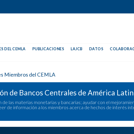
S DEL CEMLA
PUBLICACIONES
LAJCB
DATOS
COLABORAC
ón de Bancos Centrales de América Latina
e las materias monetarias y bancarias; ayudar con el mejoramient
oveer de información a los miembros acerca de hechos de interés inter