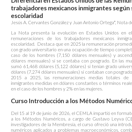
Diferencial en Estados Unidos de las Remun
trabajadores mexicanos inmigrantes según 
escolaridad
Jesús A. Cervantes González y Juan Antonio Ortega*, Nota
La Nota presenta la evolución en Estados Unidos en e
remuneraciones de los trabajadores mexicanos inmigr
escolaridad. Destaca que en 2025 la remuneración promedio
con grado universitario en una ocupación de tiempo complet
caso de los hombres (7,150 dólares mensuales) y ascend
dólares mensuales) si se contaba con posgrado. En las mu
sumó 61,468 dólares (5,122 dólares) si tenían grado unive
dólares (7,274 dólares mensuales) si contaban con posgrad
2015 a 2025, las remuneraciones medias totales de l
inmigrantes medidas en dólares constantes o términos reale
en el caso de los hombres y 2% en las mujeres.
Curso Introducción a los Métodos Numéric
Del 15 al 19 de junio de 2026, el CEMLA impartió en formato 
a los Métodos Numéricos, a cargo de Gustavo Leyva (CEM
investigadores de la Membresía, el curso ofreció una introd
numéricos aplicados a problemas macroeconómicos, combin