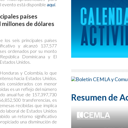
del evento está disponible
aquí
.
ncipales países
 millones de dólares
 los seis principales países
ificativo y alcanzó 137,577
países ordenados por su monto
 República Dominicana y El
Estados Unidos.
 Honduras y Colombia, lo que
 intenso hacia Estados Unidos.
seis considerados con menor
idas es un reflejo del número
ado anual fue de 157,397,730
Resumen de Ac
66,852,500 transferencias, es
remesas recibidas que implica
cado laboral de Estados Unidos
ido un retorno significativo
propiciado una disminución de