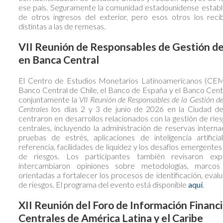
ese país. Seguramente la comunidad estadounidense establ
de otros ingresos del exterior, pero esos otros los rec
distintas a las de remesas.
VII Reunión de Responsables de Gestión de
en Banca Central
El Centro de Estudios Monetarios Latinoamericanos (CEM
Banco Central de Chile, el Banco de España y el Banco Cent
conjuntamente la
VII Reunión de Responsables de la Gestión d
Centrales
los días 2 y 3 de junio de 2026 en la Ciudad de
centraron en desarrollos relacionados con la gestión de ries
centrales, incluyendo la administración de reservas internac
pruebas de estrés, aplicaciones de inteligencia artifici
referencia, facilidades de liquidez y los desafíos emergentes
de riesgos. Los participantes también revisaron expe
intercambiaron opiniones sobre metodologías, marcos i
orientadas a fortalecer los procesos de identificación, eval
Journal of Banking & Finance – Mar
de riesgos. El programa del evento está disponible
aquí
.
n and bank
Stranded in the wastelands? Nat
deposit reallocation
XII Reunión del Foro de Información Financ
z-Enríquez,
Manuel Ramos-Francia
,
Peter Karl
Centrales de América Latina y el Caribe
Matias Ossandon Busch