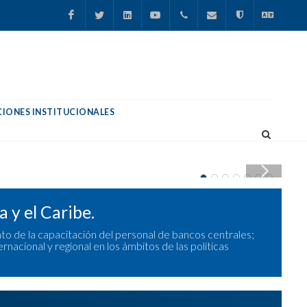
Facebook
Twitter
Linkedin
YouTube
+52.55.50616640
cemla@cemla.org
Aviso de
English
Privacidad
IONES INSTITUCIONALES
 y el Caribe.
o de la capacitación del personal de bancos centrales;
nacional y regional en los ámbitos de las políticas