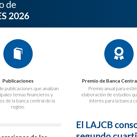
o de
S 2026
Publicaciones
Premio de Banca Centr
de publicaciones que analizan
Premio anual para estim
cipales temas financieros y
elaboración de estudios q
s de la banca central de la
interés para la banca ce
región.
El LAJCB consol
segundo cuarti