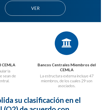
VER
al CEMLA
Bancos Centrales Miembros del
CEMLA
ular la
ue sean de
La estructura externa incluye 47
ntral.
miembros, de los cuales 29 son
asociados.
ida su clasificación en el
l (Q2) de acuerdo con