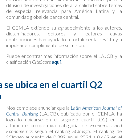
difusión de investigaciones de alta calidad sobre temas
de especial relevancia para América Latina y la
comunidad global de banca central.
El CEMLA extiende su agradecimiento a los autores,
dictaminadores, editores y lectores cuyas
contribuciones han ayudado a fortalecer la revista y a
impulsar el cumplimiento de su misión.
Puede encontrar más información sobre el LAJCB y la
clasificación
CiteScore
aquí
.
 se ubica en el cuartil Q2
o
Nos complace anunciar que la
Latin American Journal of
Central Banking
(LAJCB), publicada por el CEMLA, ha
logrado ubicarse en el segundo cuartil (Q2) en la
altamente competitiva categoría de
Economics and
Econometrics
según el ranking
SCImago
. El ranking de
SCImago
aumento de 0.382 en el 2024 a 0.469 en el