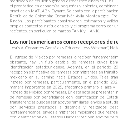
modelado de equilibrio general estocástico dinámico (DSGE) p
el pronóstico en economías pequeñas y abiertas, combinan
práctica en MATLAB y Dynare. Se contó con la participació
República de Colombia: Óscar Iván Ávila Montealegre, Fr
Rincón. Los participantes construyeron, estimaron y val
propios contextos institucionales, y el programa cerró con u
recientes, en particular los marcos TANK y HANK.
Los norteamericanos como receptores de 
Jesús A. Cervantes González y Eduardo Levy Witzman*, No
El ingreso de México por remesas lo reciben fundamental
obstante, hay un flujo estable de remesas cuyos bene
identificación estadounidense. Además, en el periodo 
recepción significativa de remesas por migrantes en tránsito
mexicano en su camino hacia Estados Unidos. Tales tran
ingreso por remesas, particularmente, en el periodo 20
manera importante en 2025, afectando primero al alza y lu
ingreso de México por remesas. En esta nota se presentan i
de remesas por beneficiarios con identificación de Estad
transferencias pueden ser apoyos familiares, envíos a estud
por servicios prestados a distancia y realizados de
norteamericanos, envíos a migrantes mexicanos que regre
con identificación de Estados Unidos y reciben apoyos de 