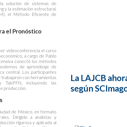
la solución de sistemas de
ng y la estimación estructural,
), el Método Eficiente de
a el Pronóstico
por videoconferencia el curso
económico, a cargo de Pablo
ntensiva conectó los métodos
modernos de aprendizaje de
ca central. Los participantes
La LAJCB ahora
y trabajaron con herramientas
y TabPFN, incluyendo las
según SCImag
de producción.
s
Ciudad de México, en formato
es. Dirigido a analistas y
ucción rigurosa y aplicada al