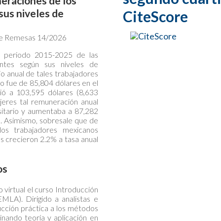
eraciones de los
sus niveles de
CiteScore
 de Remesas 14/2026
l periodo 2015-2025 de las
antes según sus niveles de
 anual de tales trabajadores
o fue de 85,804 dólares en el
ió a 103,595 dólares (8,633
jeres tal remuneración anual
rsitario y aumentaba a 87,282
o. Asimismo, sobresale que de
os trabajadores mexicanos
s crecieron 2.2% a tasa anual
os
virtual el curso Introducción
LA). Dirigido a analistas e
ucción práctica a los métodos
ando teoría y aplicación en