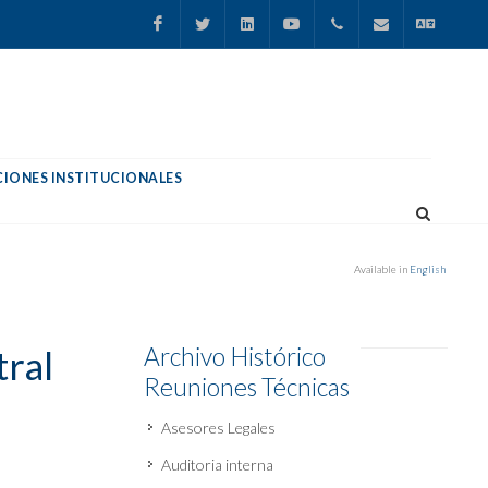
Facebook
Twitter
Linkedin
YouTube
+52.55.50616640
cemla@cemla.org
English
IONES INSTITUCIONALES
Available in
English
Archivo Histórico
tral
Reuniones Técnicas
Asesores Legales
Auditoria interna