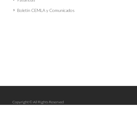
Boletín CEMLA y Comunicados
Copyright ©
All Rights Reserved
Centro de Estudios Monetarios Latinoamericanos, A. C.
Durango 54, Colonia Roma Norte, Alcaldía Cuauhtémoc, 06700
Ciudad de México, México.
Aviso de Privacidad